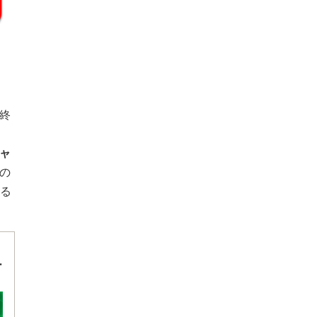
終
ャ
の
きる
ー