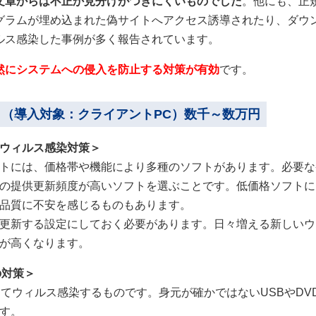
文章からは不正か見分けがつきにくいものでした
。他にも、正
グラムが埋め込まれた偽サイトへアクセス誘導されたり、ダウ
ルス感染した事例が多く報告されています。
然にシステムへの侵入を防止する対策が有効
です。
（導入対象：クライアントPC）数千～数万円
ウィルス感染対策＞
トには、価格帯や機能により多種のソフトがあります。必要な
の提供更新頻度が高いソフトを選ぶことです。低価格ソフトに
品質に不安を感じるものもあります。
更新する設定にしておく必要があります。日々増える新しいウ
が高くなります。
の対策＞
してウィルス感染するものです。身元が確かではないUSBやDV
す。