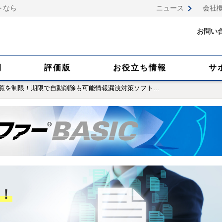
トなら
ニュース
会社
お問い
例
評価版
お役立ち情報
サ
覧を制限！期限で自動削除も可能情報漏洩対策ソフト
…
！