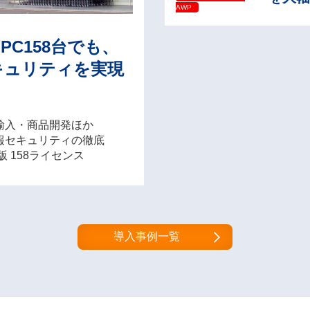
AWP
C158台でも、
キュリティを実現
輸入・商品開発ほか
報セキュリティの徹底
 158ライセンス
導入事例一覧