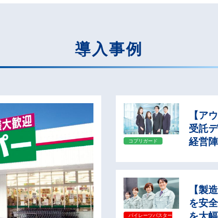
導入事例
【ア
受託
経営
コプリガード
【製
を安
を大
パイレーツバスター