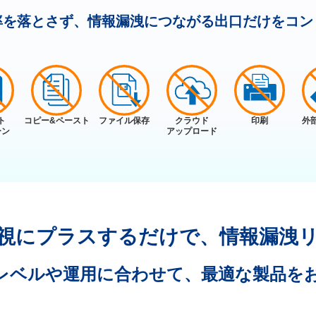
率を落とさず、情報漏洩につながる
出口だけをコン
ト
コピー&ペースト
ファイル保存
クラウド
印刷
外
ーン
アップロード
視に
プラスするだけで、
情報漏洩
レベルや
運用に合わせて、
最適な製品を