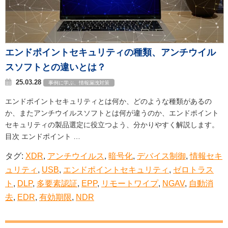
エンドポイントセキュリティの種類、アンチウイル
スソフトとの違いとは？
25.03.28
事例に学ぶ、情報漏洩対策
エンドポイントセキュリティとは何か、どのような種類があるの
か、またアンチウイルスソフトとは何が違うのか、エンドポイント
セキュリティの製品選定に役立つよう、分かりやすく解説します。
目次 エンドポイント …
タグ:
XDR
,
アンチウイルス
,
暗号化
,
デバイス制御
,
情報セキ
ュリティ
,
USB
,
エンドポイントセキュリティ
,
ゼロトラス
ト
,
DLP
,
多要素認証
,
EPP
,
リモートワイプ
,
NGAV
,
自動消
去
,
EDR
,
有効期限
,
NDR