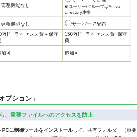
×
管理機能なし
※ユーザー/グループはActive
Directory連携
×
〇
更新機能なし
サーバーで配布
50万円+ライセンス費＋保守
150万円+ライセンス費+保守
費
費
追加可
追加可
張オプション」
ら、重要ファイルへのアクセスを防止
トPCに制御ツールをインストール
して、共有フォルダー（重要