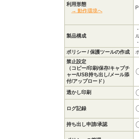
利用形態
→ 動作環境へ
製品構成
ポリシー / 保護ツールの作成
禁止設定
（コピー/印刷/保存/キャプチ
ャー/USB持ち出し/メール添
付/アップロード）
透かし印刷
ログ記録
持ち出し申請/承認