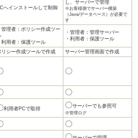
し、サーバーで管理
PCへインストールして制御
※お客様側でサーバー構築
（Java/データベース）が必要で
す
・管理者：ポリシー作成ツー
・管理者：管理サーバー
ル
・利用者：保護ツール
・利用者：保護ツール
ポリシー作成ツールで作成
サーバー管理画面で作成
〇
〇
〇
〇
〇
サーバーでも参照可
〇
利用者PCで取得
※管理ログ
〇
〇
〇
サーバーで管理