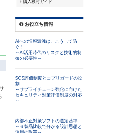
購入検討ガイド
お役立ち情報
AIへの情報漏洩は、こうして防
ぐ！
～AI活用時代のリスクと技術的制
御の必要性～
SCS評価制度とコプリガードの役
割
サ
～サプライチェーン強化に向けた
セキュリティ対策評価制度の対応
る
～
内部不正対策ソフトの選定基準
～６製品比較で分かる設計思想と
運用の現実～