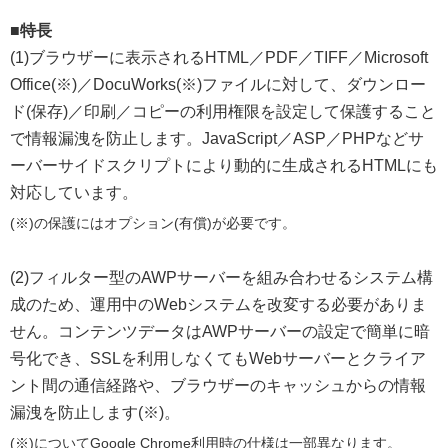
■特長
(1)ブラウザーに表示されるHTML／PDF／TIFF／Microsoft
Office(※)／DocuWorks(※)ファイルに対して、ダウンロー
ド(保存)／印刷／コピーの利用権限を設定して保護すること
で情報漏洩を防止します。JavaScript／ASP／PHPなどサ
ーバーサイドスクリプトにより動的に生成されるHTMLにも
対応しています。
(※)の保護にはオプション(有償)が必要です。
(2)フィルター型のAWPサーバーを組み合わせるシステム構
成のため、運用中のWebシステムを改変する必要がありま
せん。コンテンツデータはAWPサーバーの設定で簡単に暗
号化でき、SSLを利用しなくてもWebサーバーとクライア
ント間の通信経路や、ブラウザーのキャッシュからの情報
漏洩を防止します(※)。
(※)についてGoogle Chrome利用時の仕様は一部異なります。