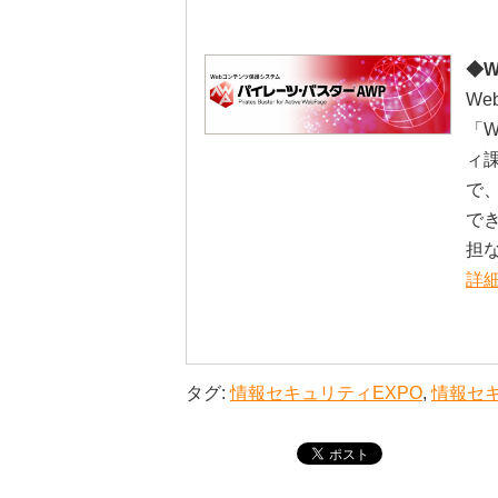
◆
W
「
ィ
で
で
担
詳
タグ:
情報セキュリティEXPO
,
情報セ