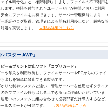
ファイル暗号化」と「権限制御」により、ファイルの不正利用
止します。権限を付与されたユーザーだけが権限どおりに利用
、安全にファイルを共有できます。サーバー管理機能により、
ザー認証やログ取得、管理者による即時利用停止など、厳格な
・対処を実現します。
→製品詳細はこちら
バスター AWP」
コピー＆プリント防止ソフト「コプリガード」
ピーや印刷を利用制御し、ファイルサーバーやPCからのファイ
持ち出しを簡単に禁止できる製品です。
がかりな制御システムと違い、管理サーバーを使用せずクライ
トのみでファイル持ち出し禁止できる点に評価いただいていま
。運用中のシステムに組み合わせて必要部署だけ導入するなど
モールスタートが可能です。
→製品詳細はこちら