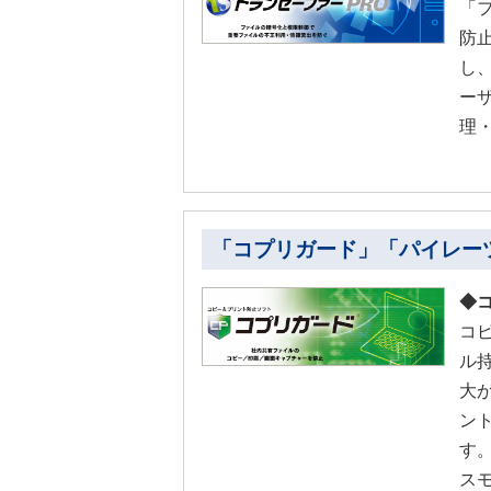
「
防
し
ー
理
「コプリガード」「パイレーツ
◆
コ
ル
大
ン
す
ス