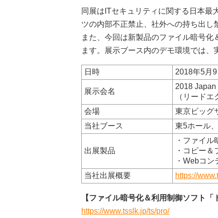
同展はITセキュリティに関する日本最
ツの内部不正禁止、社外への持ち出し
また、今回は新製品のファイル暗号化＆
ます。展示ブース内のデモ環境では、
日時
2018年5月
2018 Jap
展示会名
（リードエ
会場
東京ビッグ
当社ブース
東5ホール、
・ファイル
出展製品
・コピー＆
・Webコン
当社出展概要
https://www.
【ファイル暗号化＆利用制御ソフト「ト
https://www.tsslk.jp/ts/pro/