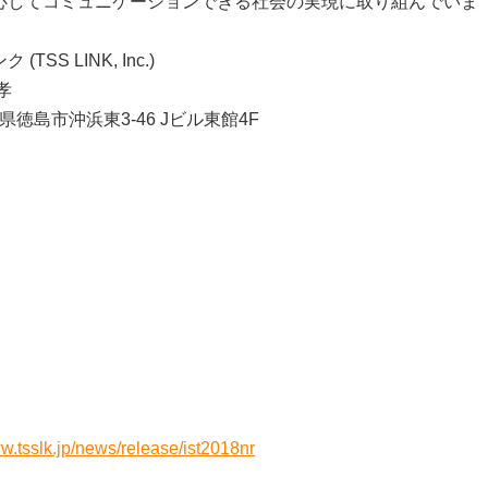
心してコミュニケーションできる社会の実現に取り組んでいま
 LINK, Inc.)
孝
県徳島市沖浜東3-46 Jビル東館4F
】
ww.tsslk.jp/news/release/ist2018nr