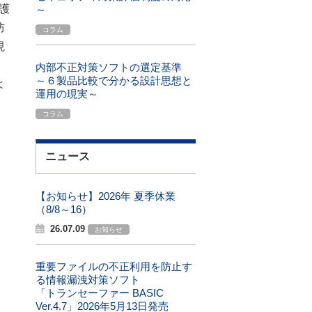
護
～
防
コラム
現
内部不正対策ソフトの選定基準
～６製品比較で分かる設計思想と
よ
運用の現実～
コラム
ニュース
【お知らせ】2026年 夏季休業
（8/8～16）
26.07.09
お知らせ
重要ファイルの不正利用を防止す
る情報漏洩対策ソフト
「トランセーファー BASIC
Ver.4.7」2026年5月13日発売