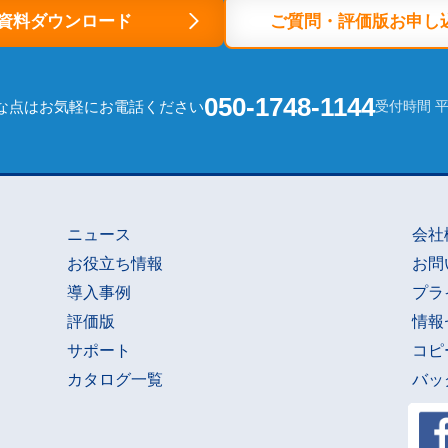
資料ダウンロード
ご質問・評価版お申し
050-1748-1144
な点はお気軽にお電話ください
受付時間 平日
ニュース
会社
お役立ち情報
お問
導入事例
プラ
評価版
情報
サポート
コピ
カタログ一覧
バッ