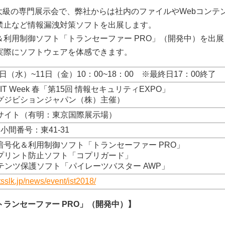
大級の専門展示会で、弊社からは社内のファイルやWebコンテ
禁止など情報漏洩対策ソフトを出展します。
利用制御ソフト「トランセーファー PRO」（開発中）を出展
実際にソフトウェアを体感できます。
9日（水）~11日（金）10：00~18：00 ※最終日17：00終了
an IT Week 春「第15回 情報セキュリティEXPO」
グジビションジャパン（株）主催）
サイト（有明：東京国際展示場）
小間番号：東41-31
暗号化＆利用制御ソフト「トランセーファー PRO」
プリント防止ソフト「コプリガード」
テンツ保護ソフト「パイレーツバスター AWP」
tsslk.jp/news/event/ist2018/
ランセーファー PRO」（開発中）】