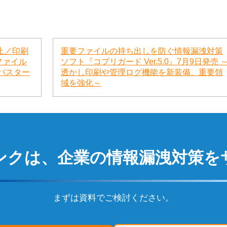
禁止／印刷
重要ファイルの持ち出しを防ぐ情報漏洩対策
eファイル
ソフト『コプリガード Ver.5.0』7月9日発売 
バスター
透かし印刷や管理ログ機能を新装備、重要領
域を強化～
ンクは、
企業の情報漏洩対策を
まずは資料でご検討ください。