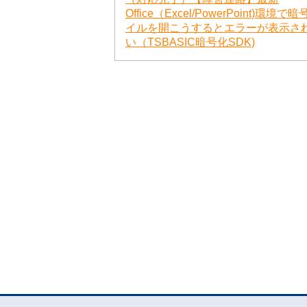
Office（Excel/PowerPoint)環境
イルを開こうするとエラーが表示さ
い（TSBASIC暗号化SDK)